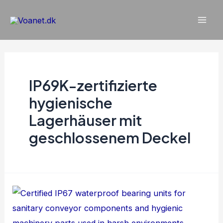
Gå
til
Hau
indholdet
IP69K-zertifizierte
hygienische
Lagerhäuser mit
geschlossenem Deckel