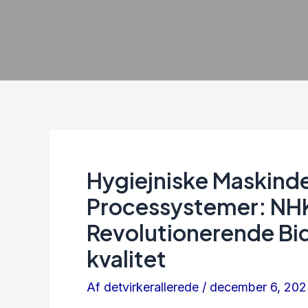
Hygiejniske Maskinde
Processystemer: NHK
Revolutionerende Bid
kvalitet
Af
detvirkerallerede
/
december 6, 20