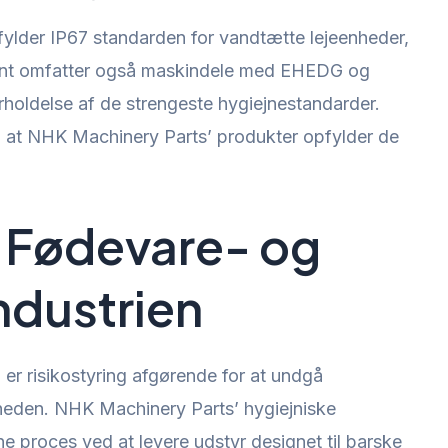
ylder IP67 standarden for vandtætte lejeenheder,
ment omfatter også maskindele med EHEDG og
erholdelse af de strengeste hygiejnestandarder.
er, at NHK Machinery Parts’ produkter opfylder de
i Fødevare- og
dustrien
er risikostyring afgørende for at undgå
heden. NHK Machinery Parts’ hygiejniske
nne proces ved at levere udstyr designet til barske