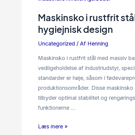
Maskinsko i rustfrit st
hygiejnisk design
Uncategorized
/ Af
Henning
Maskinsko i rustfrit stål med massiv ba
vedligeholdelse af industriudstyr, speci
standarder er høje, såsom i fødevarep
produktionsområder. Disse maskinsko e
tilbyder optimal stabilitet og rengørin
funktionerne …
Maskinsko
Læs mere »